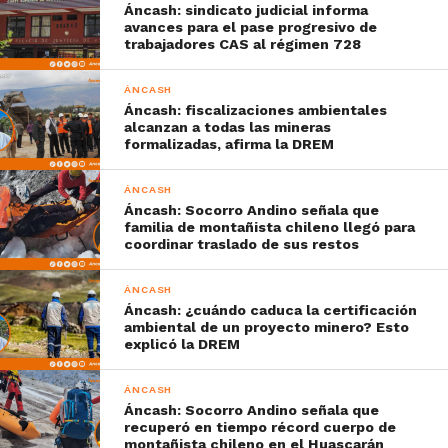
Áncash: sindicato judicial informa
avances para el pase progresivo de
trabajadores CAS al régimen 728
ÁNCASH
Áncash: fiscalizaciones ambientales
alcanzan a todas las mineras
formalizadas, afirma la DREM
ÁNCASH
Áncash: Socorro Andino señala que
familia de montañista chileno llegó para
coordinar traslado de sus restos
ÁNCASH
Áncash: ¿cuándo caduca la certificación
ambiental de un proyecto minero? Esto
explicó la DREM
ÁNCASH
Áncash: Socorro Andino señala que
recuperó en tiempo récord cuerpo de
montañista chileno en el Huascarán