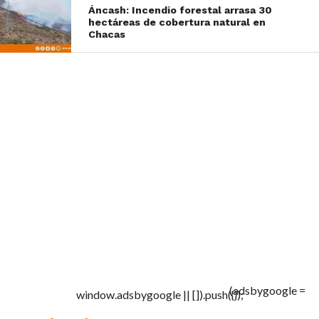
Áncash: Incendio forestal arrasa 30
hectáreas de cobertura natural en
Chacas
(adsbygoogle =
window.adsbygoogle || []).push({});