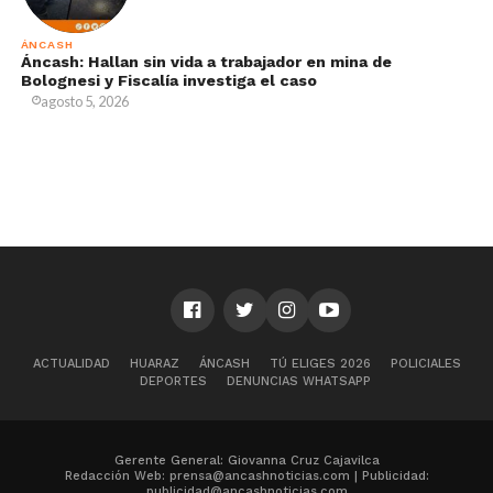
ÁNCASH
Áncash: Hallan sin vida a trabajador en mina de
Bolognesi y Fiscalía investiga el caso
agosto 5, 2026
ACTUALIDAD
HUARAZ
ÁNCASH
TÚ ELIGES 2026
POLICIALES
DEPORTES
DENUNCIAS WHATSAPP
Gerente General: Giovanna Cruz Cajavilca
Redacción Web: prensa@ancashnoticias.com | Publicidad:
publicidad@ancashnoticias.com