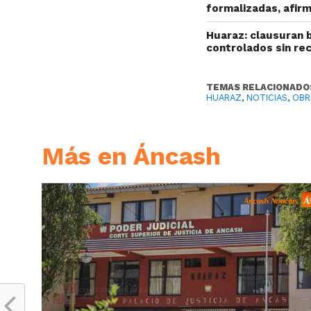
formalizadas, afir
Huaraz: clausuran 
controlados sin re
TEMAS RELACIONADO
HUARAZ
,
NOTICIAS
,
OBR
Más en Áncash