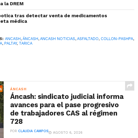
ma la DREM
botica tras detectar venta de medicamentos
ceta médica
S:
ANCASH
,
ÁNCASH
,
ANCASH NOTICIAS
,
ASFALTADO
,
COLLON-PASHPA
,
A
,
PALTAY
,
TARICA
ÁNCASH
Áncash: sindicato judicial informa
avances para el pase progresivo
de trabajadores CAS al régimen
728
POR
CLAUDIA CAMPOS
AGOSTO 6, 2026