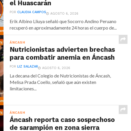
el Huascarán
POR
CLAUDIA CAMPOS
AGOSTO 6, 2026
Erik Albino Lliuya señaló que Socorro Andino Peruano
recuperó en aproximadamente 24 horas el cuerpo de...
ÁNCASH
Nutricionistas advierten brechas
para combatir anemia en Áncash
POR
LIZ SALAZAR
AGOSTO 6, 2026
La decana del Colegio de Nutricionistas de Áncash,
Melisa Prada Coello, señaló que aún existen
limitaciones...
ÁNCASH
Áncash reporta caso sospechoso
de sarampión en zona sierra