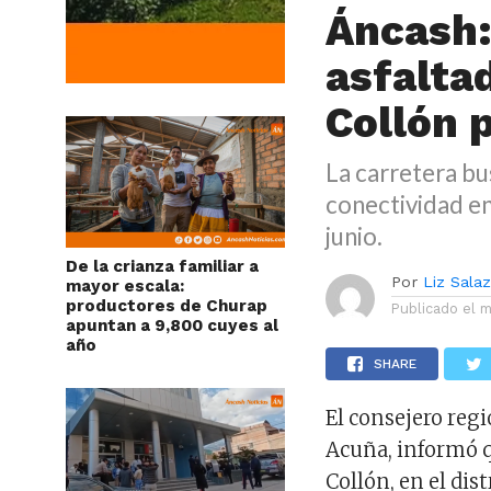
Áncash:
asfalta
Collón p
La carretera bu
conectividad en
junio.
De la crianza familiar a
Por
Liz Sala
mayor escala:
productores de Churap
Publicado el
m
apuntan a 9,800 cuyes al
año
SHARE
El consejero reg
Acuña, informó q
Collón, en el dis