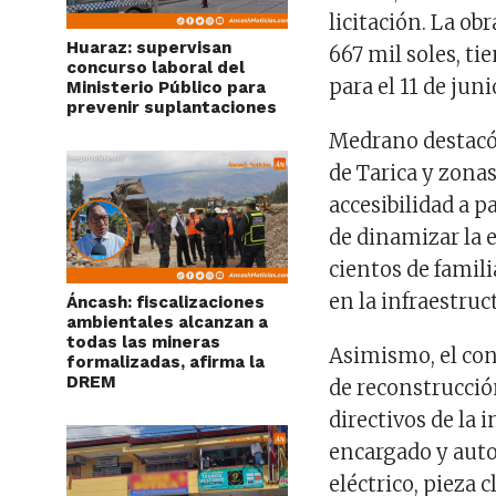
licitación. La o
Huaraz: supervisan
667 mil soles, t
concurso laboral del
para el 11 de jun
Ministerio Público para
prevenir suplantaciones
Medrano destacó q
de Tarica y zona
accesibilidad a 
de dinamizar la e
cientos de famil
en la infraestruct
Áncash: fiscalizaciones
ambientales alcanzan a
todas las mineras
Asimismo, el con
formalizadas, afirma la
DREM
de reconstrucció
directivos de la 
encargado y auto
eléctrico, pieza 