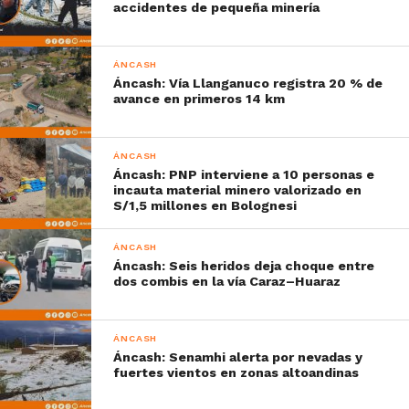
accidentes de pequeña minería
ÁNCASH
Áncash: Vía Llanganuco registra 20 % de
avance en primeros 14 km
ÁNCASH
Áncash: PNP interviene a 10 personas e
incauta material minero valorizado en
S/1,5 millones en Bolognesi
ÁNCASH
Áncash: Seis heridos deja choque entre
dos combis en la vía Caraz–Huaraz
ÁNCASH
Áncash: Senamhi alerta por nevadas y
fuertes vientos en zonas altoandinas