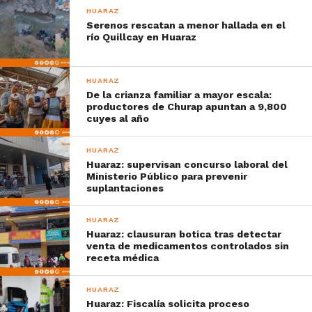
HUARAZ
Serenos rescatan a menor hallada en el
río Quillcay en Huaraz
HUARAZ
De la crianza familiar a mayor escala:
productores de Churap apuntan a 9,800
cuyes al año
HUARAZ
Huaraz: supervisan concurso laboral del
Ministerio Público para prevenir
suplantaciones
HUARAZ
Huaraz: clausuran botica tras detectar
venta de medicamentos controlados sin
receta médica
HUARAZ
Huaraz: Fiscalía solicita proceso