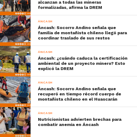
alcanzan a todas las mineras
formalizadas, afirma la DREM
ÁNCASH
Áncash: Socorro Andino señala que
familia de montañista chileno llegó para
coordinar traslado de sus restos
ÁNCASH
Áncash: ¿cuándo caduca la certificación
ambiental de un proyecto minero? Esto
explicó la DREM
ÁNCASH
Áncash: Socorro Andino señala que
recuperó en tiempo récord cuerpo de
montañista chileno en el Huascarán
ÁNCASH
Nutricionistas advierten brechas para
combatir anemia en Áncash