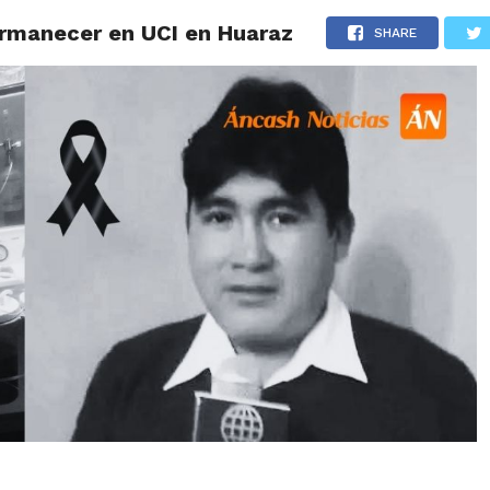
permanecer en UCI en Huaraz
IDAD
HUARAZ
ÁNCASH
TÚ ELIGES 2026
POLICIALES
SHARE