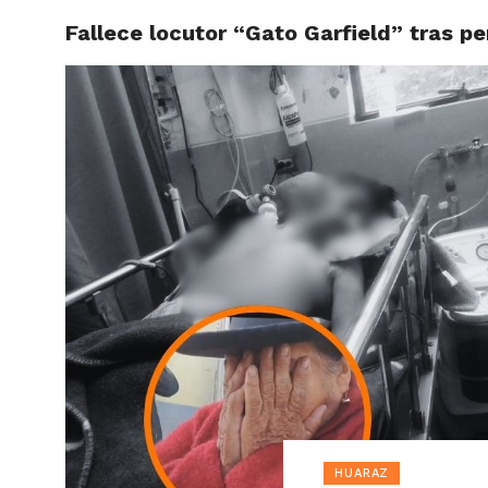
Fallece locutor “Gato Garfield” tras 
ACTUAL
HUARAZ