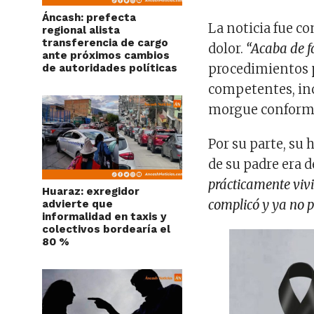
Áncash: prefecta
La noticia fue c
regional alista
transferencia de cargo
dolor.
“Acaba de fa
ante próximos cambios
procedimientos p
de autoridades políticas
competentes, incl
morgue conforme
Por su parte, su 
de su padre era d
prácticamente vivi
Huaraz: exregidor
complicó y ya no 
advierte que
informalidad en taxis y
colectivos bordearía el
80 %