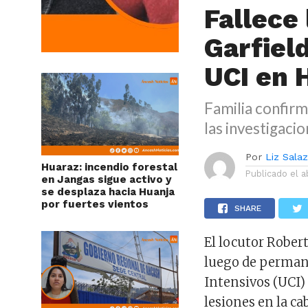
Fallece
Garfiel
UCI en 
Familia confirm
las investigacio
Por
Liz Sala
Huaraz: incendio forestal
Publicado el
a
en Jangas sigue activo y
se desplaza hacia Huanja
por fuertes vientos
SHARE
El locutor Robert
luego de permane
Intensivos (UCI) 
lesiones en la ca