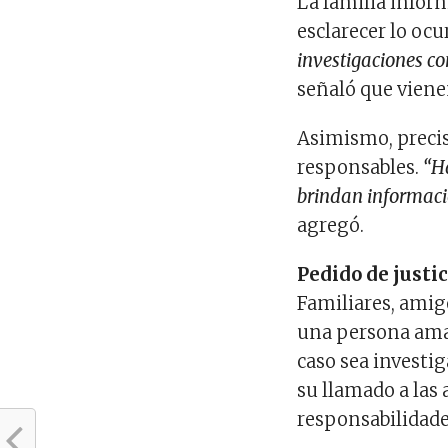
La familia infor
esclarecer lo ocu
investigaciones c
señaló que viene
Asimismo, precis
responsables.
“H
brindan informaci
agregó.
Pedido de justic
Familiares, amig
una persona amab
caso sea investig
su llamado a las
responsabilidades