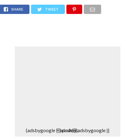
eso en Nueva Florida-Auqui
DEPORTES
DENUNCIAS WHATSAPP
SHARE
TWEET
(adsbygoogle = window.adsbygoogle || []).push({});