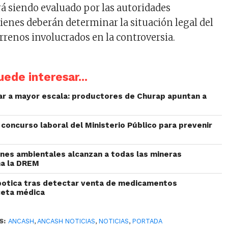
rá siendo evaluado por las autoridades
enes deberán determinar la situación legal del
errenos involucrados en la controversia.
ede interesar...
liar a mayor escala: productores de Churap apuntan a
concurso laboral del Ministerio Público para prevenir
iones ambientales alcanzan a todas las mineras
ma la DREM
botica tras detectar venta de medicamentos
ceta médica
S:
ANCASH
,
ANCASH NOTICIAS
,
NOTICIAS
,
PORTADA