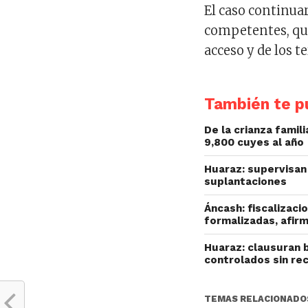
El caso continua
competentes, qui
acceso y de los t
También te pu
De la crianza fami
9,800 cuyes al año
Huaraz: supervisan 
suplantaciones
Áncash: fiscalizac
formalizadas, afir
Huaraz: clausuran 
controlados sin re
TEMAS RELACIONADO