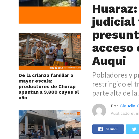
Huaraz:
judicial
presunt
acceso 
Auqui
Pobladores y p
De la crianza familiar a
mayor escala:
restringido el 
productores de Churap
parte alta de l
apuntan a 9,800 cuyes al
año
Por
Claudia
Publicado el
m
SHARE