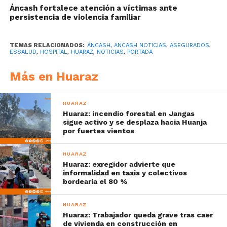
Áncash fortalece atención a víctimas ante
persistencia de violencia familiar
TEMAS RELACIONADOS:
ÁNCASH
,
ANCASH NOTICIAS
,
ASEGURADOS
,
ESSALUD
,
HOSPITAL
,
HUARAZ
,
NOTICIAS
,
PORTADA
Más en Huaraz
HUARAZ
Huaraz: incendio forestal en Jangas
sigue activo y se desplaza hacia Huanja
por fuertes vientos
HUARAZ
Huaraz: exregidor advierte que
informalidad en taxis y colectivos
bordearía el 80 %
HUARAZ
Huaraz: Trabajador queda grave tras caer
de vivienda en construcción en