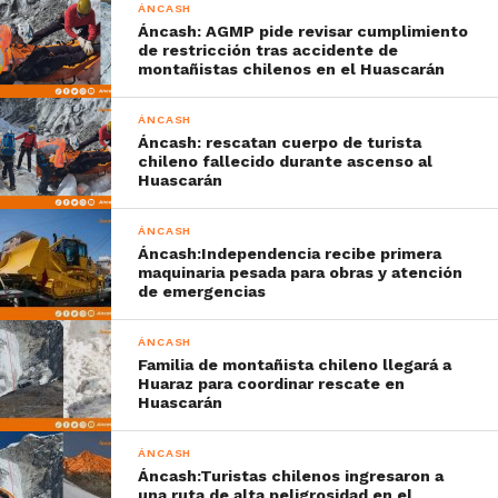
ÁNCASH
Áncash: AGMP pide revisar cumplimiento
de restricción tras accidente de
montañistas chilenos en el Huascarán
ÁNCASH
Áncash: rescatan cuerpo de turista
chileno fallecido durante ascenso al
Huascarán
ÁNCASH
Áncash:Independencia recibe primera
maquinaria pesada para obras y atención
de emergencias
ÁNCASH
Familia de montañista chileno llegará a
Huaraz para coordinar rescate en
Huascarán
ÁNCASH
Áncash:Turistas chilenos ingresaron a
una ruta de alta peligrosidad en el