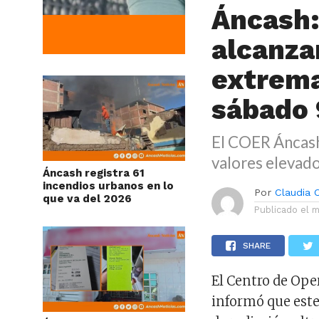
Áncash:
alcanza
extrema
sábado 
El COER Áncash 
valores elevado
Áncash registra 61
incendios urbanos en lo
Por
Claudia
que va del 2026
Publicado el
m
SHARE
El Centro de Op
informó que este