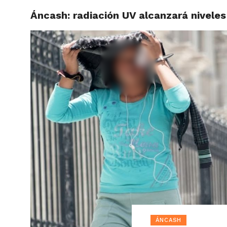
Áncash: radiación UV alcanzará nivel
ACTUAL
ÁNCASH