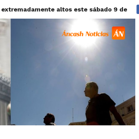
es extremadamente altos este sábado 9 de ma
IDAD
HUARAZ
ÁNCASH
TÚ ELIGES 2026
POLICIALES