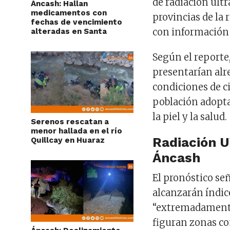
de radiación ult
Áncash: Hallan
medicamentos con
provincias de la 
fechas de vencimiento
con información
alteradas en Santa
Según el reporte
presentarían alr
condiciones de ci
población adopta
la piel y la salud.
Serenos rescatan a
menor hallada en el río
Radiación 
Quillcay en Huaraz
Áncash
El pronóstico señ
alcanzarán índic
“extremadamente 
figuran zonas c