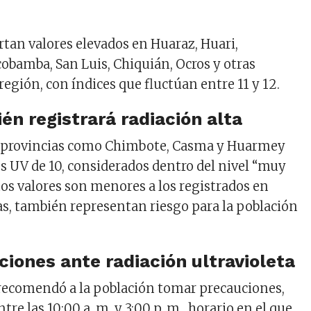
tan valores elevados en Huaraz, Huari,
bamba, San Luis, Chiquián, Ocros y otras
 región, con índices que fluctúan entre 11 y 12.
én registrará radiación alta
a, provincias como Chimbote, Casma y Huarmey
s UV de 10, considerados dentro del nivel “muy
tos valores son menores a los registrados en
s, también representan riesgo para la población
ones ante radiación ultravioleta
recomendó a la población tomar precauciones,
re las 10:00 a. m. y 3:00 p. m., horario en el que