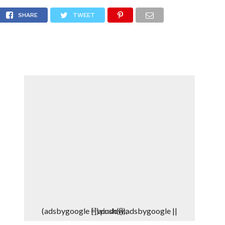
yo
DEPORTES
DENUNCIAS WHATSAPP
SHARE
TWEET
(adsbygoogle = window.adsbygoogle || []).push({});