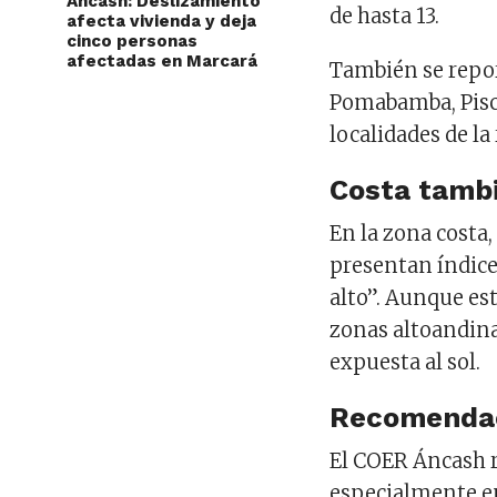
Áncash: Deslizamiento
de hasta 13.
afecta vivienda y deja
cinco personas
afectadas en Marcará
También se repor
Pomabamba, Pisco
localidades de la
Costa tambi
En la zona cost
presentan índice
alto”. Aunque es
zonas altoandina
expuesta al sol.
Recomendaci
El COER Áncash 
especialmente ent