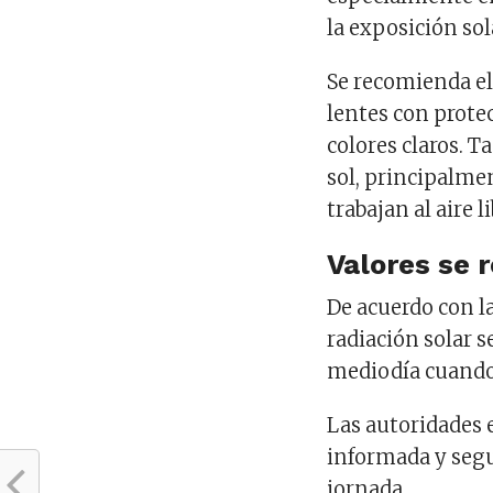
la exposición sol
Se recomienda el
lentes con prote
colores claros. T
sol, principalme
trabajan al aire li
Valores se 
De acuerdo con l
radiación solar 
mediodía cuando 
Las autoridades 
informada y segu
jornada.