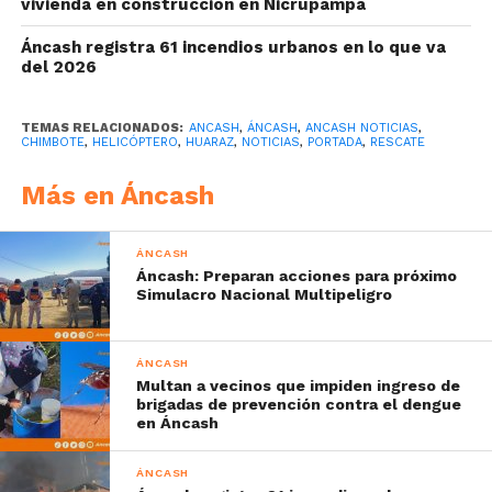
vivienda en construcción en Nicrupampa
Áncash registra 61 incendios urbanos en lo que va
del 2026
TEMAS RELACIONADOS:
ANCASH
,
ÁNCASH
,
ANCASH NOTICIAS
,
CHIMBOTE
,
HELICÓPTERO
,
HUARAZ
,
NOTICIAS
,
PORTADA
,
RESCATE
Más en Áncash
ÁNCASH
Áncash: Preparan acciones para próximo
Simulacro Nacional Multipeligro
ÁNCASH
Multan a vecinos que impiden ingreso de
brigadas de prevención contra el dengue
en Áncash
ÁNCASH