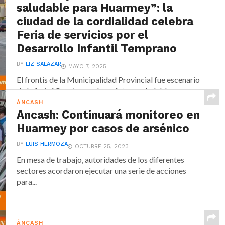
saludable para Huarmey”: la
ciudad de la cordialidad celebra
Feria de servicios por el
Desarrollo Infantil Temprano
BY
LIZ SALAZAR
MAYO 7, 2025
El frontis de la Municipalidad Provincial fue escenario
de la feria “Construyendo un futuro saludable para...
ÁNCASH
Ancash: Continuará monitoreo en
Huarmey por casos de arsénico
BY
LUIS HERMOZA
OCTUBRE 25, 2023
En mesa de trabajo, autoridades de los diferentes
sectores acordaron ejecutar una serie de acciones
para...
ÁNCASH