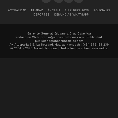
ACTUALIDAD
HUARAZ
ÁNCASH
TÚ ELIGES 2026
POLICIALES
DEPORTES
DENUNCIAS WHATSAPP
Gerente General: Giovanna Cruz Cajavilca
Redacción Web: prensa@ancashnoticias.com | Publicidad:
publicidad@ancashnoticias.com
Av. Atusparia 616, La Soledad, Huaraz - Áncash | (+51) 979 153 239
© 2004 - 2026 Ancash Noticias | Todos los derechos reservados.