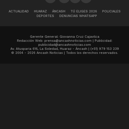
ACTUALIDAD
HUARAZ
ÁNCASH
TÚ ELIGES 2026
POLICIALES
DEPORTES
DENUNCIAS WHATSAPP
Gerente General: Giovanna Cruz Cajavilca
Redacción Web: prensa@ancashnoticias.com | Publicidad:
publicidad@ancashnoticias.com
Av. Atusparia 616, La Soledad, Huaraz - Áncash | (+51) 979 153 239
© 2004 - 2026 Ancash Noticias | Todos los derechos reservados.