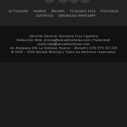
ACTUALIDAD
HUARAZ
ÁNCASH
TÚ ELIGES 2026
POLICIALES
DEPORTES
DENUNCIAS WHATSAPP
Gerente General: Giovanna Cruz Cajavilca
Redacción Web: prensa@ancashnoticias.com | Publicidad:
publicidad@ancashnoticias.com
Av. Atusparia 616, La Soledad, Huaraz - Áncash | (+51) 979 153 239
© 2004 - 2026 Ancash Noticias | Todos los derechos reservados.