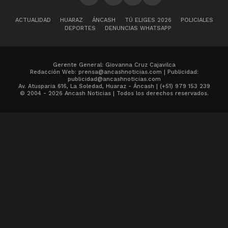
ACTUALIDAD
HUARAZ
ÁNCASH
TÚ ELIGES 2026
POLICIALES
DEPORTES
DENUNCIAS WHATSAPP
Gerente General: Giovanna Cruz Cajavilca
Redacción Web: prensa@ancashnoticias.com | Publicidad:
publicidad@ancashnoticias.com
Av. Atusparia 616, La Soledad, Huaraz - Áncash | (+51) 979 153 239
© 2004 - 2026 Ancash Noticias | Todos los derechos reservados.