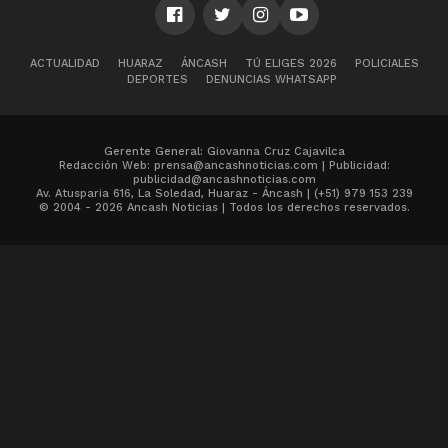
ACTUALIDAD
HUARAZ
ÁNCASH
TÚ ELIGES 2026
POLICIALES
DEPORTES
DENUNCIAS WHATSAPP
Gerente General: Giovanna Cruz Cajavilca
Redacción Web: prensa@ancashnoticias.com | Publicidad:
publicidad@ancashnoticias.com
Av. Atusparia 616, La Soledad, Huaraz - Áncash | (+51) 979 153 239
© 2004 - 2026 Ancash Noticias | Todos los derechos reservados.