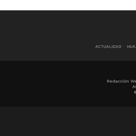
ACTUALIDAD
HUA
Redacción We
A
©