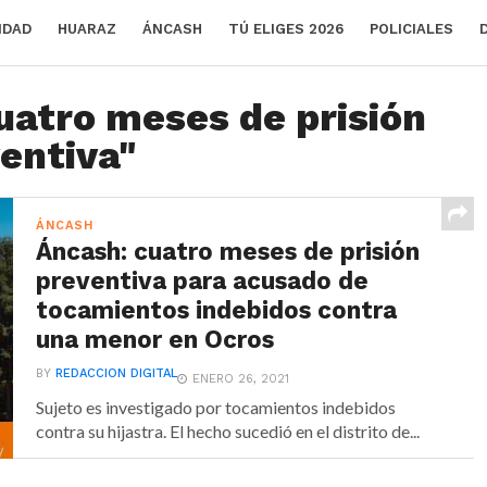
IDAD
HUARAZ
ÁNCASH
TÚ ELIGES 2026
POLICIALES
uatro meses de prisión
entiva"
ÁNCASH
Áncash: cuatro meses de prisión
preventiva para acusado de
tocamientos indebidos contra
una menor en Ocros
BY
REDACCION DIGITAL
ENERO 26, 2021
Sujeto es investigado por tocamientos indebidos
contra su hijastra. El hecho sucedió en el distrito de...