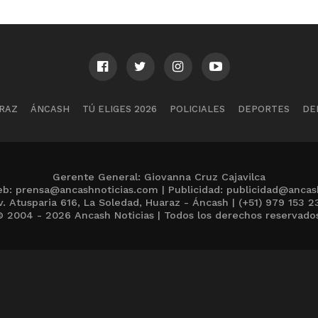
RAZ
ÁNCASH
TÚ ELIGES 2026
POLICIALES
DEPORTES
DE
Gerente General: Giovanna Cruz Cajavilca
b: prensa@ancashnoticias.com | Publicidad: publicidad@ancas
v. Atusparia 616, La Soledad, Huaraz - Áncash | (+51) 979 153 2
 2004 - 2026 Ancash Noticias | Todos los derechos reservado