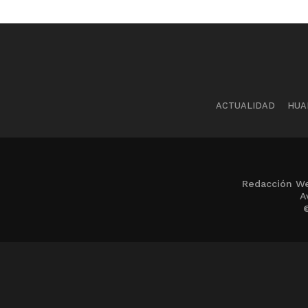
ACTUALIDAD
HUA
Redacción We
A
©