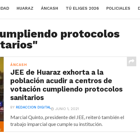
IDAD
HUARAZ
ÁNCASH
TÚ ELIGES 2026
POLICIALES
cumpliendo protocolos
tarios"
ÁNCASH
JEE de Huaraz exhorta a la
población acudir a centros de
votación cumpliendo protocolos
sanitarios
BY
REDACCION DIGITAL
JUNIO 1, 2021
Marcial Quinto, presidente del JEE, reiteró también el
trabajo imparcial que cumple su institución.