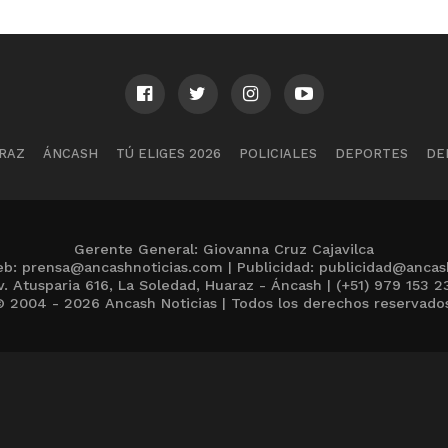
RAZ
ÁNCASH
TÚ ELIGES 2026
POLICIALES
DEPORTES
DE
Gerente General: Giovanna Cruz Cajavilca
b: prensa@ancashnoticias.com | Publicidad: publicidad@ancas
v. Atusparia 616, La Soledad, Huaraz - Áncash | (+51) 979 153 2
 2004 - 2026 Ancash Noticias | Todos los derechos reservado