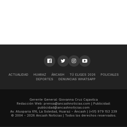
ACTUALIDAD
HUARAZ
ÁNCASH
TÚ ELIGES 2026
POLICIALES
DEPORTES
DENUNCIAS WHATSAPP
Gerente General: Giovanna Cruz Cajavilca
Redacción Web: prensa@ancashnoticias.com | Publicidad:
publicidad@ancashnoticias.com
Av. Atusparia 616, La Soledad, Huaraz - Áncash | (+51) 979 153 239
© 2004 - 2026 Ancash Noticias | Todos los derechos reservados.