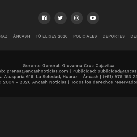
RAZ
ÁNCASH
TÚ ELIGES 2026
POLICIALES
DEPORTES
DE
Gerente General: Giovanna Cruz Cajavilca
b: prensa@ancashnoticias.com | Publicidad: publicidad@ancas
v. Atusparia 616, La Soledad, Huaraz - Áncash | (+51) 979 153 2
 2004 - 2026 Ancash Noticias | Todos los derechos reservado