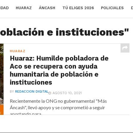
IDAD
HUARAZ
ÁNCASH
TÚ ELIGES 2026
POLICIALES
oblación e instituciones"
HUARAZ
Huaraz: Humilde pobladora de
Aco se recupera con ayuda
humanitaria de población e
instituciones
BY
REDACCION DIGITAL
AGOSTO 10, 2021
Recientemente la ONG no gubernamental "Más
Áncash", llevó apoyo y se comprometió a seguir
aportando para...