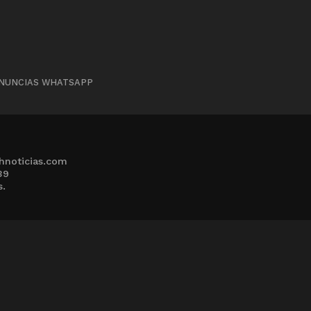
NUNCIAS WHATSAPP
hnoticias.com
39
s.