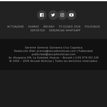
ACTUALIDAD
HUARAZ
ÁNCASH
TÚ ELIGES 2026
POLICIALES
DEPORTES
DENUNCIAS WHATSAPP
Gerente General: Giovanna Cruz Cajavilca
Redacción Web: prensa@ancashnoticias.com | Publicidad:
publicidad@ancashnoticias.com
Av. Atusparia 616, La Soledad, Huaraz - Áncash | (+51) 979 153 239
© 2004 - 2026 Ancash Noticias | Todos los derechos reservados.