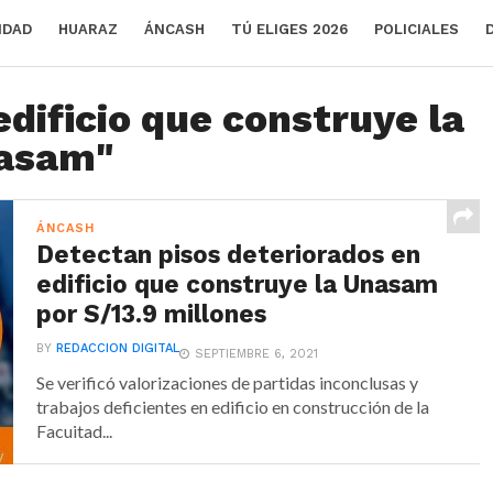
IDAD
HUARAZ
ÁNCASH
TÚ ELIGES 2026
POLICIALES
edificio que construye la
asam"
ÁNCASH
Detectan pisos deteriorados en
edificio que construye la Unasam
por S/13.9 millones
BY
REDACCION DIGITAL
SEPTIEMBRE 6, 2021
Se verificó valorizaciones de partidas inconclusas y
trabajos deficientes en edificio en construcción de la
Facuitad...