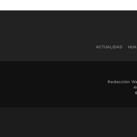
ACTUALIDAD
HUA
Redacción We
A
©