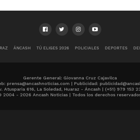
RAZ
ÁNCASH
TÚ ELIGES 2026
POLICIALES
DEPORTES
DE
Gerente General: Giovanna Cruz Cajavilca
b: prensa@ancashnoticias.com | Publicidad: publicidad@ancas
v. Atusparia 616, La Soledad, Huaraz - Áncash | (+51) 979 153 2
 2004 - 2026 Ancash Noticias | Todos los derechos reservado