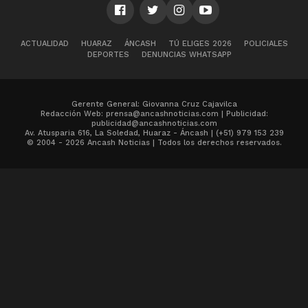
ACTUALIDAD
HUARAZ
ÁNCASH
TÚ ELIGES 2026
POLICIALES
DEPORTES
DENUNCIAS WHATSAPP
Gerente General: Giovanna Cruz Cajavilca
Redacción Web: prensa@ancashnoticias.com | Publicidad:
publicidad@ancashnoticias.com
Av. Atusparia 616, La Soledad, Huaraz - Áncash | (+51) 979 153 239
© 2004 - 2026 Ancash Noticias | Todos los derechos reservados.