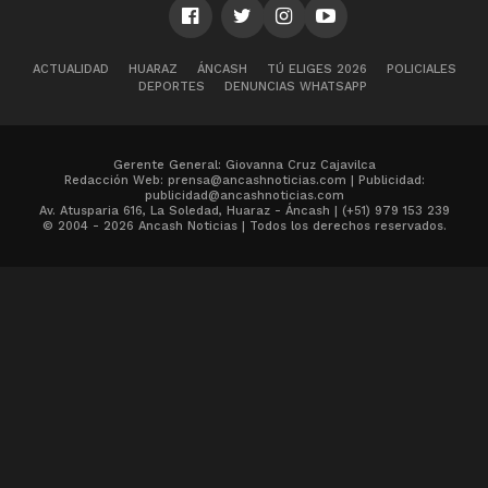
ACTUALIDAD
HUARAZ
ÁNCASH
TÚ ELIGES 2026
POLICIALES
DEPORTES
DENUNCIAS WHATSAPP
Gerente General: Giovanna Cruz Cajavilca
Redacción Web: prensa@ancashnoticias.com | Publicidad:
publicidad@ancashnoticias.com
Av. Atusparia 616, La Soledad, Huaraz - Áncash | (+51) 979 153 239
© 2004 - 2026 Ancash Noticias | Todos los derechos reservados.