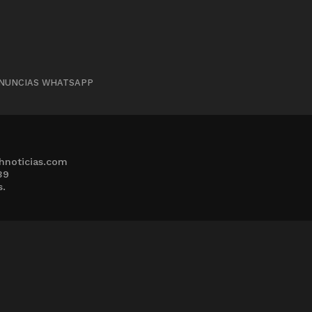
NUNCIAS WHATSAPP
hnoticias.com
39
s.