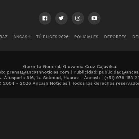
RAZ
ÁNCASH
TÚ ELIGES 2026
POLICIALES
DEPORTES
DE
Gerente General: Giovanna Cruz Cajavilca
b: prensa@ancashnoticias.com | Publicidad: publicidad@ancas
v. Atusparia 616, La Soledad, Huaraz - Áncash | (+51) 979 153 2
 2004 - 2026 Ancash Noticias | Todos los derechos reservado