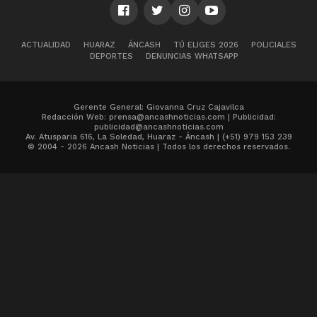
ACTUALIDAD
HUARAZ
ÁNCASH
TÚ ELIGES 2026
POLICIALES
DEPORTES
DENUNCIAS WHATSAPP
Gerente General: Giovanna Cruz Cajavilca
Redacción Web: prensa@ancashnoticias.com | Publicidad:
publicidad@ancashnoticias.com
Av. Atusparia 616, La Soledad, Huaraz - Áncash | (+51) 979 153 239
© 2004 - 2026 Ancash Noticias | Todos los derechos reservados.