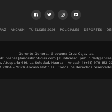
RAZ
ÁNCASH
TÚ ELIGES 2026
POLICIALES
DEPORTES
DE
Gerente General: Giovanna Cruz Cajavilca
b: prensa@ancashnoticias.com | Publicidad: publicidad@ancas
v. Atusparia 616, La Soledad, Huaraz - Áncash | (+51) 979 153 2
 2004 - 2026 Ancash Noticias | Todos los derechos reservado