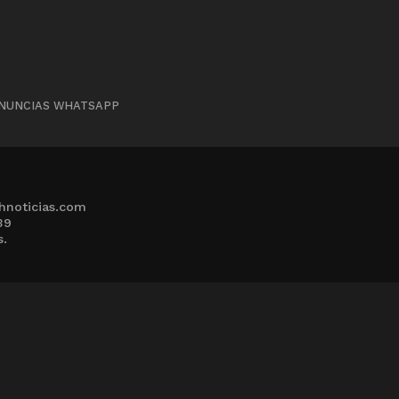
NUNCIAS WHATSAPP
hnoticias.com
39
s.