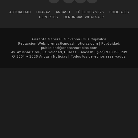
ACTUALIDAD
HUARAZ
ÁNCASH
TÚ ELIGES 2026
POLICIALES
DEPORTES
DENUNCIAS WHATSAPP
Gerente General: Giovanna Cruz Cajavilca
Redacción Web: prensa@ancashnoticias.com | Publicidad:
publicidad@ancashnoticias.com
Av. Atusparia 616, La Soledad, Huaraz - Áncash | (+51) 979 153 239
© 2004 - 2026 Ancash Noticias | Todos los derechos reservados.