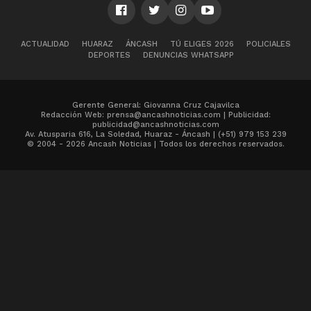
ACTUALIDAD
HUARAZ
ÁNCASH
TÚ ELIGES 2026
POLICIALES
DEPORTES
DENUNCIAS WHATSAPP
Gerente General: Giovanna Cruz Cajavilca
Redacción Web: prensa@ancashnoticias.com | Publicidad:
publicidad@ancashnoticias.com
Av. Atusparia 616, La Soledad, Huaraz - Áncash | (+51) 979 153 239
© 2004 - 2026 Ancash Noticias | Todos los derechos reservados.