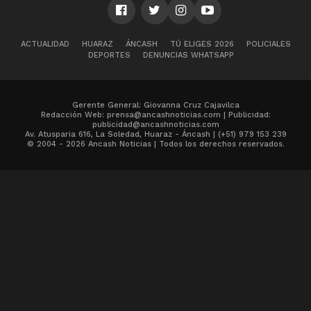
ACTUALIDAD
HUARAZ
ÁNCASH
TÚ ELIGES 2026
POLICIALES
DEPORTES
DENUNCIAS WHATSAPP
Gerente General: Giovanna Cruz Cajavilca
Redacción Web: prensa@ancashnoticias.com | Publicidad:
publicidad@ancashnoticias.com
Av. Atusparia 616, La Soledad, Huaraz - Áncash | (+51) 979 153 239
© 2004 - 2026 Ancash Noticias | Todos los derechos reservados.