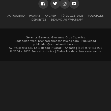
ACTUALIDAD
HUARAZ
ÁNCASH
TÚ ELIGES 2026
POLICIALES
DEPORTES
DENUNCIAS WHATSAPP
Gerente General: Giovanna Cruz Cajavilca
Redacción Web: prensa@ancashnoticias.com | Publicidad:
publicidad@ancashnoticias.com
Av. Atusparia 616, La Soledad, Huaraz - Áncash | (+51) 979 153 239
© 2004 - 2026 Ancash Noticias | Todos los derechos reservados.