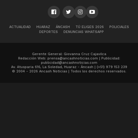
ACTUALIDAD
HUARAZ
ÁNCASH
TÚ ELIGES 2026
POLICIALES
DEPORTES
DENUNCIAS WHATSAPP
Gerente General: Giovanna Cruz Cajavilca
Redacción Web: prensa@ancashnoticias.com | Publicidad:
publicidad@ancashnoticias.com
Av. Atusparia 616, La Soledad, Huaraz - Áncash | (+51) 979 153 239
© 2004 - 2026 Ancash Noticias | Todos los derechos reservados.