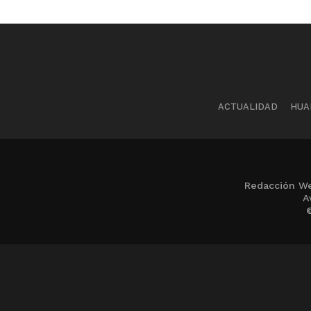
ACTUALIDAD
HUA
Redacción We
A
©