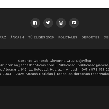
RAZ
ÁNCASH
TÚ ELIGES 2026
POLICIALES
DEPORTES
DE
Gerente General: Giovanna Cruz Cajavilca
b: prensa@ancashnoticias.com | Publicidad: publicidad@ancas
v. Atusparia 616, La Soledad, Huaraz - Áncash | (+51) 979 153 2
 2004 - 2026 Ancash Noticias | Todos los derechos reservado