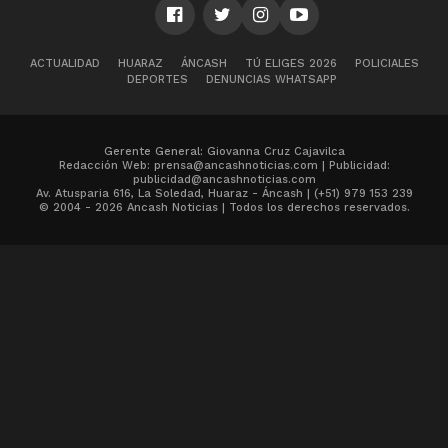
ACTUALIDAD
HUARAZ
ÁNCASH
TÚ ELIGES 2026
POLICIALES
DEPORTES
DENUNCIAS WHATSAPP
Gerente General: Giovanna Cruz Cajavilca
Redacción Web: prensa@ancashnoticias.com | Publicidad:
publicidad@ancashnoticias.com
Av. Atusparia 616, La Soledad, Huaraz - Áncash | (+51) 979 153 239
© 2004 - 2026 Ancash Noticias | Todos los derechos reservados.