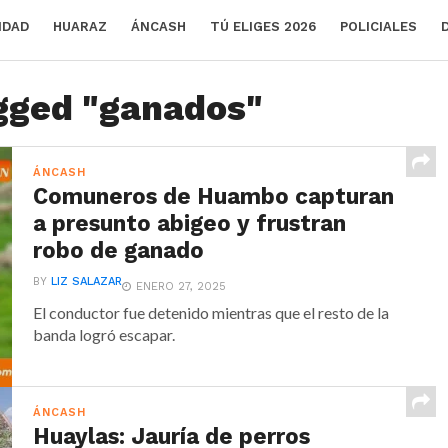
IDAD
HUARAZ
ÁNCASH
TÚ ELIGES 2026
POLICIALES
agged "ganados"
ÁNCASH
Comuneros de Huambo capturan
a presunto abigeo y frustran
robo de ganado
BY
LIZ SALAZAR
ENERO 27, 2025
El conductor fue detenido mientras que el resto de la
banda logró escapar.
ÁNCASH
Huaylas: Jauría de perros