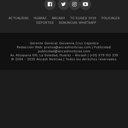
ACTUALIDAD
HUARAZ
ÁNCASH
TÚ ELIGES 2026
POLICIALES
DEPORTES
DENUNCIAS WHATSAPP
Gerente General: Giovanna Cruz Cajavilca
Redacción Web: prensa@ancashnoticias.com | Publicidad:
publicidad@ancashnoticias.com
Av. Atusparia 616, La Soledad, Huaraz - Áncash | (+51) 979 153 239
© 2004 - 2026 Ancash Noticias | Todos los derechos reservados.