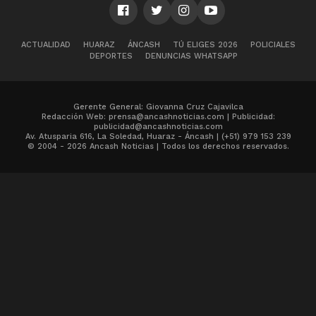
ACTUALIDAD
HUARAZ
ÁNCASH
TÚ ELIGES 2026
POLICIALES
DEPORTES
DENUNCIAS WHATSAPP
Gerente General: Giovanna Cruz Cajavilca
Redacción Web: prensa@ancashnoticias.com | Publicidad:
publicidad@ancashnoticias.com
Av. Atusparia 616, La Soledad, Huaraz - Áncash | (+51) 979 153 239
© 2004 - 2026 Ancash Noticias | Todos los derechos reservados.