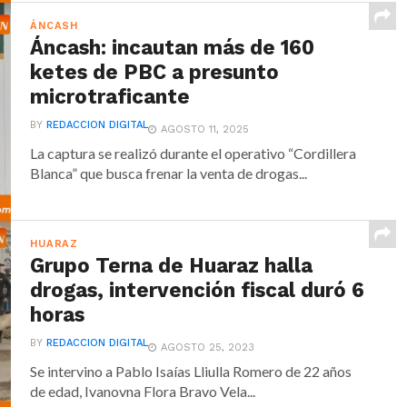
ÁNCASH
Áncash: incautan más de 160
ketes de PBC a presunto
microtraficante
BY
REDACCION DIGITAL
AGOSTO 11, 2025
La captura se realizó durante el operativo “Cordillera
Blanca” que busca frenar la venta de drogas...
HUARAZ
Grupo Terna de Huaraz halla
drogas, intervención fiscal duró 6
horas
BY
REDACCION DIGITAL
AGOSTO 25, 2023
Se intervino a Pablo Isaías Lliulla Romero de 22 años
de edad, Ivanovna Flora Bravo Vela...