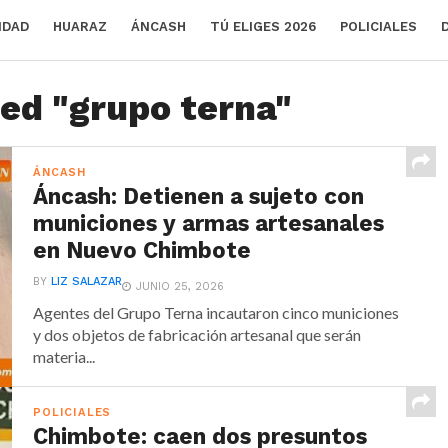
IDAD
HUARAZ
ÁNCASH
TÚ ELIGES 2026
POLICIALES
ged "grupo terna"
ÁNCASH
Áncash: Detienen a sujeto con
municiones y armas artesanales
en Nuevo Chimbote
BY
LIZ SALAZAR
JUNIO 25, 2026
Agentes del Grupo Terna incautaron cinco municiones
y dos objetos de fabricación artesanal que serán
materia...
POLICIALES
Chimbote: caen dos presuntos