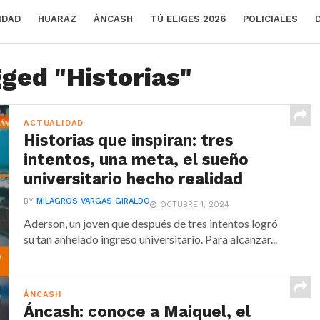
IDAD
HUARAZ
ÁNCASH
TÚ ELIGES 2026
POLICIALES
gged "Historias"
ACTUALIDAD
Historias que inspiran: tres
intentos, una meta, el sueño
universitario hecho realidad
BY
MILAGROS VARGAS GIRALDO
OCTUBRE 1, 2024
Aderson, un joven que después de tres intentos logró
su tan anhelado ingreso universitario. Para alcanzar...
ÁNCASH
Áncash: conoce a Maiquel, el