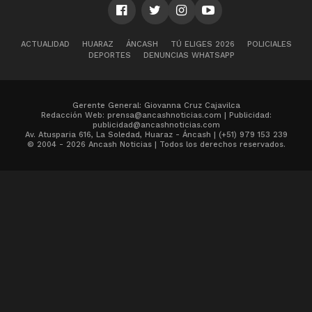
ACTUALIDAD
HUARAZ
ÁNCASH
TÚ ELIGES 2026
POLICIALES
DEPORTES
DENUNCIAS WHATSAPP
Gerente General: Giovanna Cruz Cajavilca
Redacción Web: prensa@ancashnoticias.com | Publicidad:
publicidad@ancashnoticias.com
Av. Atusparia 616, La Soledad, Huaraz - Áncash | (+51) 979 153 239
© 2004 - 2026 Ancash Noticias | Todos los derechos reservados.