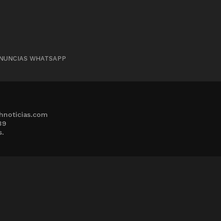
NUNCIAS WHATSAPP
hnoticias.com
39
s.