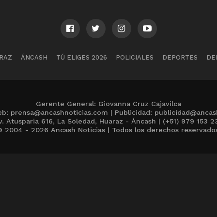
RAZ
ÁNCASH
TÚ ELIGES 2026
POLICIALES
DEPORTES
DE
Gerente General: Giovanna Cruz Cajavilca
b: prensa@ancashnoticias.com | Publicidad: publicidad@ancas
v. Atusparia 616, La Soledad, Huaraz - Áncash | (+51) 979 153 2
 2004 - 2026 Ancash Noticias | Todos los derechos reservado