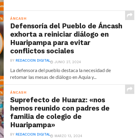
ÁNCASH
Defensoría del Pueblo de Áncash
exhorta a reiniciar diálogo en
Huaripampa para evitar
conflictos sociales
BY
REDACCION DIGITAL
JUNIO 27, 2024
La defensora del pueblo destaca la necesidad de
retomar las mesas de diálogo en Aquia y...
ÁNCASH
Suprefecto de Huaraz: «nos
hemos reunido con padres de
familia de colegio de
Huaripampa»
BY
REDACCION DIGITAL
MARZO 13, 2024