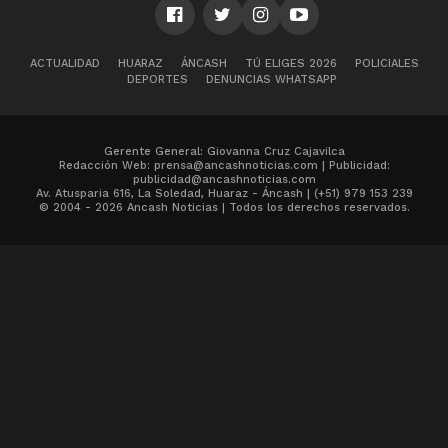
ACTUALIDAD
HUARAZ
ÁNCASH
TÚ ELIGES 2026
POLICIALES
DEPORTES
DENUNCIAS WHATSAPP
Gerente General: Giovanna Cruz Cajavilca
Redacción Web: prensa@ancashnoticias.com | Publicidad:
publicidad@ancashnoticias.com
Av. Atusparia 616, La Soledad, Huaraz - Áncash | (+51) 979 153 239
© 2004 - 2026 Ancash Noticias | Todos los derechos reservados.