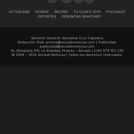
ACTUALIDAD
HUARAZ
ÁNCASH
TÚ ELIGES 2026
POLICIALES
DEPORTES
DENUNCIAS WHATSAPP
Gerente General: Giovanna Cruz Cajavilca
Redacción Web: prensa@ancashnoticias.com | Publicidad:
publicidad@ancashnoticias.com
Av. Atusparia 616, La Soledad, Huaraz - Áncash | (+51) 979 153 239
© 2004 - 2026 Ancash Noticias | Todos los derechos reservados.