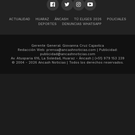
ACTUALIDAD
HUARAZ
ÁNCASH
TÚ ELIGES 2026
POLICIALES
DEPORTES
DENUNCIAS WHATSAPP
Gerente General: Giovanna Cruz Cajavilca
Redacción Web: prensa@ancashnoticias.com | Publicidad:
publicidad@ancashnoticias.com
Av. Atusparia 616, La Soledad, Huaraz - Áncash | (+51) 979 153 239
© 2004 - 2026 Ancash Noticias | Todos los derechos reservados.