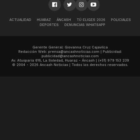
ACTUALIDAD
HUARAZ
ÁNCASH
TÚ ELIGES 2026
POLICIALES
DEPORTES
DENUNCIAS WHATSAPP
Gerente General: Giovanna Cruz Cajavilca
Redacción Web: prensa@ancashnoticias.com | Publicidad:
publicidad@ancashnoticias.com
Av. Atusparia 616, La Soledad, Huaraz - Áncash | (+51) 979 153 239
© 2004 - 2026 Ancash Noticias | Todos los derechos reservados.