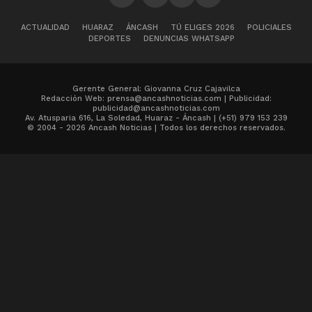
ACTUALIDAD
HUARAZ
ÁNCASH
TÚ ELIGES 2026
POLICIALES
DEPORTES
DENUNCIAS WHATSAPP
Gerente General: Giovanna Cruz Cajavilca
Redacción Web: prensa@ancashnoticias.com | Publicidad:
publicidad@ancashnoticias.com
Av. Atusparia 616, La Soledad, Huaraz - Áncash | (+51) 979 153 239
© 2004 - 2026 Ancash Noticias | Todos los derechos reservados.