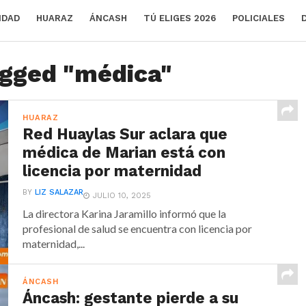
IDAD
HUARAZ
ÁNCASH
TÚ ELIGES 2026
POLICIALES
agged "médica"
HUARAZ
Red Huaylas Sur aclara que
médica de Marian está con
licencia por maternidad
BY
LIZ SALAZAR
JULIO 10, 2025
La directora Karina Jaramillo informó que la
profesional de salud se encuentra con licencia por
maternidad,...
ÁNCASH
Áncash: gestante pierde a su