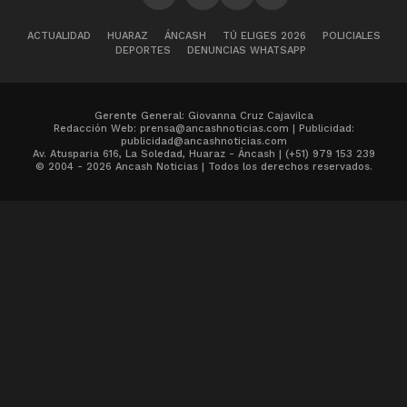
ACTUALIDAD
HUARAZ
ÁNCASH
TÚ ELIGES 2026
POLICIALES
DEPORTES
DENUNCIAS WHATSAPP
Gerente General: Giovanna Cruz Cajavilca
Redacción Web: prensa@ancashnoticias.com | Publicidad:
publicidad@ancashnoticias.com
Av. Atusparia 616, La Soledad, Huaraz - Áncash | (+51) 979 153 239
© 2004 - 2026 Ancash Noticias | Todos los derechos reservados.